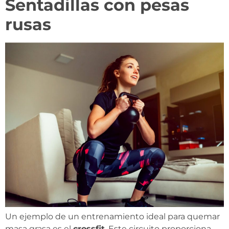
Sentadillas con pesas
rusas
Un ejemplo de un entrenamiento ideal para quemar
masa grasa es el
crossfit
. Este circuito proporciona,