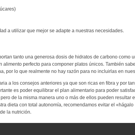
zúcares)
dad a utilizar que mejor se adapte a nuestras necesidades.
portan tanto una generosa dosis de hidratos de carbono como u
n un alimento perfecto para componer platos únicos. También sa
por lo que realmente no hay razón para no incluirlas en nuest
ia a los consejos anteriores ya que son ricas en fibra y por t
tante es poder equilibrar el plan alimentario para poder satisf
, pero de la misma manera uno o más de ellos pueden resultar 
stra dieta con total autonomía, recomendamos evitar el «hágal
e la nutrición.