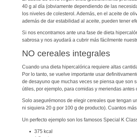
40 g al día (obviamente dependiendo de las necesida
los niveles de colesterol. Además, en el aceite de o
además de dar estabilidad al aceite, pueden tener efe
Si nos encontramos ante una fase de dieta hipercaló
sabrosa y nos ayudará a cubrir más fácilmente nuest
NO cereales integrales
Cuando una dieta hipercalórica requiere altas cantida
Por lo tanto, se vuelve importante usar definitivamen
de desayuno que muchas veces se piensa que son so
útiles, por ejemplo, para comidas y meriendas antes
Solo asegurémonos de elegir cereales que tengan un
ni siquiera 20 g por 100 g de producto). Cuantos má
Un perfecto ejemplo son los famosos Special K Class
375 kcal