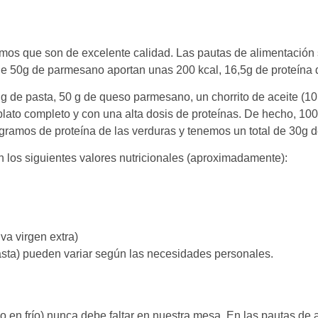
os que son de excelente calidad. Las pautas de alimentación s
50g de parmesano aportan unas 200 kcal, 16,5g de proteína de
de pasta, 50 g de queso parmesano, un chorrito de aceite (10 g
ato completo y con una alta dosis de proteínas. De hecho, 100
gramos de proteína de las verduras y tenemos un total de 30g d
los siguientes valores nutricionales (aproximadamente):
va virgen extra)
asta) pueden variar según las necesidades personales.
o en frío) nunca debe faltar en nuestra mesa. En las pautas de 