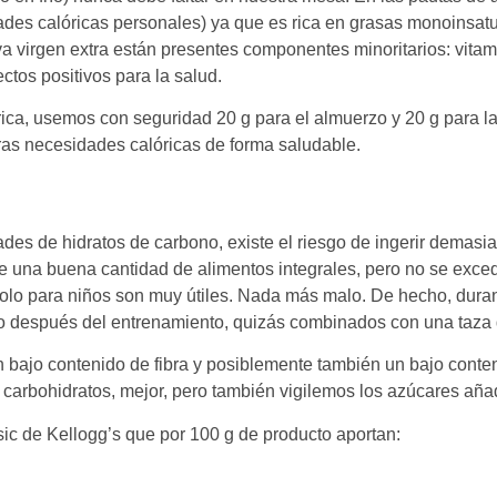
des calóricas personales) ya que es rica en grasas monoinsatu
liva virgen extra están presentes componentes minoritarios: vit
ctos positivos para la salud.
rica, usemos con seguridad 20 g para el almuerzo y 20 g para 
ras necesidades calóricas de forma saludable.
des de hidratos de carbono, existe el riesgo de ingerir demasia
te una buena cantidad de alimentos integrales, pero no se exced
lo para niños son muy útiles. Nada más malo. De hecho, duran
 o después del entrenamiento, quizás combinados con una taza d
 bajo contenido de fibra y posiblemente también un bajo conte
s carbohidratos, mejor, pero también vigilemos los azúcares a
ic de Kellogg’s que por 100 g de producto aportan: