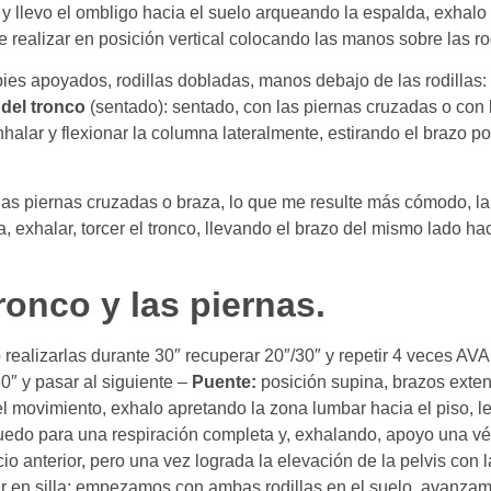
o y llevo el ombligo hacia el suelo arqueando la espalda, exhalo
realizar en posición vertical colocando las manos sobre las rod
es apoyados, rodillas dobladas, manos debajo de las rodillas: 
 del tronco
(sentado): sentado, con las piernas cruzadas o con 
nhalar y flexionar la columna lateralmente, estirando el brazo po
las piernas cruzadas o braza, lo que me resulte más cómodo, la
 exhalar, torcer el tronco, llevando el brazo del mismo lado hac
ronco y las piernas.
realizarlas durante 30″ recuperar 20″/30″ y repetir 4 veces AV
0″ y pasar al siguiente –
Puente:
posición supina, brazos exten
el movimiento, exhalo apretando la zona lumbar hacia el piso, l
edo para una respiración completa y, exhalando, apoyo una vért
rcicio anterior, pero una vez lograda la elevación de la pelvis co
er en silla: empezamos con ambas rodillas en el suelo, avanza