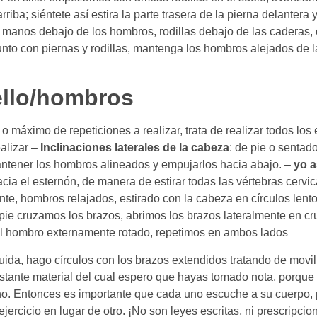
iba; siéntete así estira la parte trasera de la pierna delantera y
 manos debajo de los hombros, rodillas debajo de las caderas,
unto con piernas y rodillas, mantenga los hombros alejados de l
uello/hombros
 máximo de repeticiones a realizar, trata de realizar todos los
ealizar –
Inclinaciones laterales de la cabeza
: de pie o sentad
mantener los hombros alineados y empujarlos hacia abajo. –
yo a
cia el esternón, de manera de estirar todas las vértebras cervi
nte, hombros relajados, estirado con la cabeza en círculos lent
pie cruzamos los brazos, abrimos los brazos lateralmente en c
el hombro externamente rotado, repetimos en ambos lados
guida, hago círculos con los brazos extendidos tratando de movi
stante material del cual espero que hayas tomado nota, porque
ho. Entonces es importante que cada uno escuche a su cuerpo, 
jercicio en lugar de otro. ¡No son leyes escritas, ni prescripcio