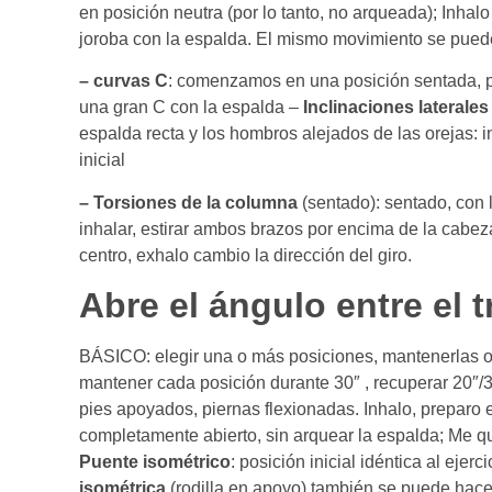
en posición neutra (por lo tanto, no arqueada); Inhal
joroba con la espalda. El mismo movimiento se puede 
– curvas C
: comenzamos en una posición sentada, pi
una gran C con la espalda –
Inclinaciones laterales
espalda recta y los hombros alejados de las orejas: i
inicial
– Torsiones de la columna
(sentado): sentado, con 
inhalar, estirar ambos brazos por encima de la cabeza,
centro, exhalo cambio la dirección del giro.
Abre el ángulo entre el t
BÁSICO: elegir una o más posiciones, mantenerlas o 
mantener cada posición durante 30″ , recuperar 20″/3
pies apoyados, piernas flexionadas. Inhalo, preparo 
completamente abierto, sin arquear la espalda; Me qu
Puente isométrico
: posición inicial idéntica al eje
isométrica
(rodilla en apoyo) también se puede hac