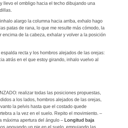
 y llevo el ombligo hacia el techo dibujando una
illas.
inhalo alargo la columna hacia arriba, exhalo hago
las patas de rana, lo que me resulte más cómodo, la
r encima de la cabeza, exhalar y volver a la posición
 espalda recta y los hombros alejados de las orejas:
ia atrás en el que estoy girando, inhalo vuelvo al
ANZADO: realizar todas las posiciones propuestas,
didos a los lados, hombros alejados de las orejas,
evanto la pelvis hasta que el costado quede
ebra a la vez en el suelo. Repito el movimiento. –
n la máxima apertura del ángulo –
Longitud baja
mos apoyando un pie en el suelo, empujando las